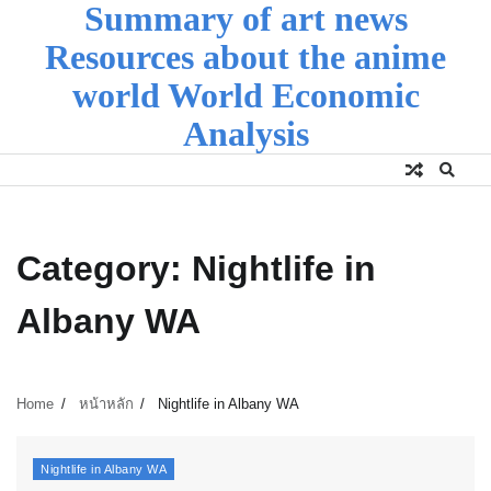
Summary of art news
Skip
to
Resources about the anime
content
world World Economic
Analysis
Category:
Nightlife in
Albany WA
Home
หน้าหลัก
Nightlife in Albany WA
Nightlife in Albany WA