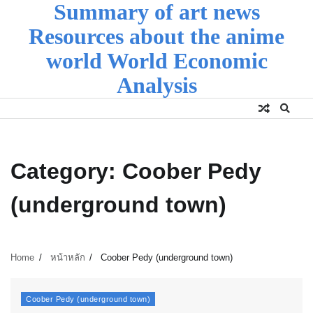
Summary of art news
Skip
to
Resources about the anime
content
world World Economic
Analysis
Category:
Coober Pedy
(underground town)
Home
หน้าหลัก
Coober Pedy (underground town)
Coober Pedy (underground town)