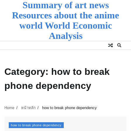
Summary of art news
Skip
to
Resources about the anime
content
world World Economic
Analysis
Category:
how to break
phone dependency
Home
หน้าหลัก
how to break phone dependency
how to break phone dependency