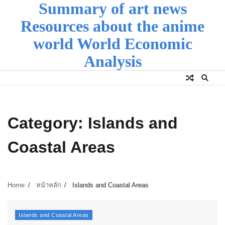
Summary of art news
Skip
to
Resources about the anime
content
world World Economic
Analysis
Category:
Islands and
Coastal Areas
Home
หน้าหลัก
Islands and Coastal Areas
Islands and Coastal Areas