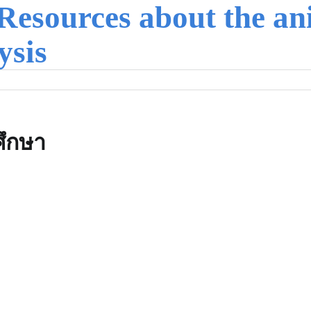
Resources about the an
ysis
ึกษา