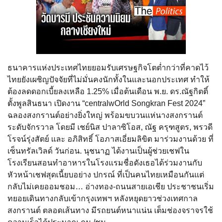
ธนาคารแห่งประเทศไทยยอมรับเศรษฐกิจโตต่ำกว่าที่คาดไว้
ไทยยังเผชิญปัจจัยที่ไม่มั่นคงนักทั้งในและนอกประเทศ ทำให้
ต้องลดดอกเบี้ยลงเหลือ 1.25% เมื่อต้นเดือน พ.ย. ดร.ณัฐกิตติ์
ตั้งพูลสินธนา เปิดงาน “centralwOrld Songkran Fest 2024”
ฉลองสงกรานต์อย่างยิ่งใหญ่ พร้อมขบวนแห่นางสงกรานต์
ระดับจักรวาล โดยมี เชย์นิส ปาลาซิโอส, ณัฐ ครุฑสูตร, พรวดี
โรจน์รุ่งสัตย์ และ อภิสิทธิ์ โอภาสเอี่ยมลิขิต มาร่วมงานด้วย ที่
เซ็นทรัลเวิลด์ วันก่อน. นุชนาฏ ได้งานเป็นผู้ช่วยเชฟใน
โรงเรียนสอนทําอาหารในโรงแรมชื่อดังเธอได้ร่วมงานกับ
หัวหน้าเชฟสุดเนี้ยบอย่าง ปกรณ์ ที่เป็นคนไทยเหมือนกันแต่
กลับไม่เคยออมชอม… อ่างทอง-ถนนสายเอเชีย ประชาชนเริ่ม
ทยอยเดินทางกลับเข้ากรุงเทพฯ หลังหยุดยาวช่วงเทศกาล
สงกรานต์ ตลอดเส้นทาง มีรถยนต์หนาแน่น เต็มช่องจราจรใช้