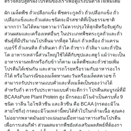
ตรวจสอบสูตรผงโปรตีนของเราเพื่อดูแรงบันดาลใจเพิ่มเติม
ผัก เมล็ดพืช ถั่วเปลือกแข็ง พืชตระกูลถั่ว ถั่วเปลือกแข็ง ถั่ว
เปลือกแข็งและถั่วแต่ละชนิดจะมีรสชาติที่เป็นธรรมชาติ
มากกว่า ไม่ได้หมายความว่าไม่ควรปรุงให้สุกดีหรือจับคู่กับ
ส่วนผสมและเครื่องเทศอื่นๆ ในประเภทพืชตระกูลถั่วและถั่ว
พันธุ์ที่มีปริมาณโปรตีนมากที่สุด ได้แก่ ถั่วเหลือง ถั่วแครน
เบอร์รี่ ถั่วเลนทิล ถั่วลันเตา ถั่วไต ถั่วขาว ถั่วลิมา และถั่วปิน
โต อาหารเหล่านี้ส่วนใหญ่ใช้ได้ดีกับซุปและสตูว์ แม้ว่าจะเป็น
อาหารจานหลักหรือกับข้าวก็ตาม เมล็ดพืชและถั่วช่วยเพิ่ม
โปรตีนได้เช่นกัน และสามารถโรยหรือรวมกับอาหารอะไร
ก็ได้ หรือในกรณีของเมล็ดทานตะวันหรือเมล็ดสควอช ก็
สามารถรับประทานแบบคั่วและทั้งเมล็ดเป็นของว่างได้
สำหรับถั่ว ควรรับประทานแบบคั่วจะดีกว่า โปรตีนสมบูรณ์ที่มี
BCAAsPure Plant Protein สูง มีกรดอะมิโนจำเป็นครบทั้ง 9
ชนิด วาลีน ไอโซลิวซีน และลิวซีน คือ BCAA (กรดอะมิโน
สายโซ่กิ่ง) กรดอะมิโนเหล่านี้พบได้ทั่วไปในกล้ามเนื้อ คุณคง
ไม่อยากพลาดมันอย่างแน่นอนเมื่อทานอาหารเสริมโปรตีน
เพื่อการเล่นกีฬา ส่วนผสมจากพืชยังส่งเสริมผลลัพธ์ที่ต้องกา