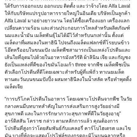
ได้รับการออกแบบ ออกแบบ ติดตั้ง และว่าจ้างโดย Alfa Laval
ให้กับบริษัทแปรรูปอาหารรายใหญ่ในอินเดีย บริษัทเป็นลูกค้า
Alfa Laval มาอย่างยาวนาน โดยได้ซื้อเครื่องแยก เครื่องแลก
เปลี่ยนความร้อน และส่วนประกอบการไหลสำหรับผลิตภัณฑ์
นมและน้ำมัน เมล็ดพันธุ์ไม่ได้มีไว้สำหรับนกเท่านั้น ตั้งแต่
เมล็ดงาที่ผสมลงในทาฮินี ไปจนถึงเมล็ดแฟลกซ์ที่โรยบนข้าว
โอ๊ตหรืออบในขนมปัง เมล็ดพืชสามารถเป็นแหล่งโปรตีนและ
เส้นใยที่อุดมไปด้วยในอาหารมังสวิรัติ ผ้าลินิน เจีย และกัญชง
ยังเป็นแหล่งที่ดีของไขมันโอเมก้า three จากพืช เมล็ดพืชเป็น
ตัวเลือกโปรตีนที่ดีโดยเฉพาะสำหรับผู้ที่แพ้ถั่ว ทาเนยเมล็ด
ทานตะวันบนขนมปังปิ้ง ผสมทาฮินีลงในน้ำสลัด หรือทำพุดดิ้ง
เมล็ดเจีย
“การบริโภคโปรตีนในอาหาร โดยเฉพาะโปรตีนจากพืช ในวัย
กลางคนมีบทบาทสำคัญในการส่งเสริมการสูงวัยอย่างมี
สุขภาพดี และในการรักษาภาวะสุขภาพที่ดีในวัยสูงอายุ”
อาร์ดิสสัน โคราช กล่าว ตามหลักการแล้ว คุณต้องการ
โปรตีนที่สูงกว่าโดยสัมพันธ์กับแคลอรี่ คาร์โบไฮเดรต และไข
มัน บางยี่ห้อจะแสดงโปรไฟล์ของกรดอะมิโนบนฉลากหรือ