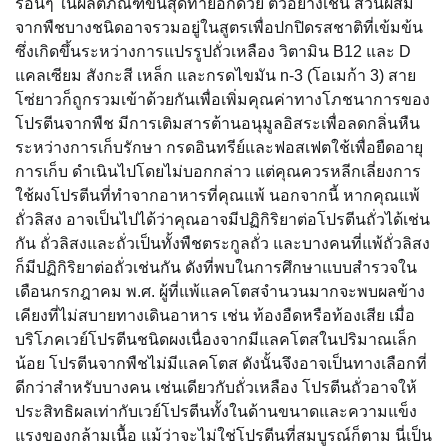
รอื่นๆ ในผลิตภัณฑ์ขั้นสุดท้ายอีกด้วย ตัวอย่างเช่น ส่วนผสม
จากพืชบางชนิดอาจรวมอยู่ในสูตรเพื่อปกปิดรสชาติที่เข้มข้น
ซึ่งเกิดขึ้นระหว่างการแปรรูปถั่วเหลือง วิตามิน B12 และ D
แคลเซียม สังกะสี เหล็ก และกรดไขมัน n-3 (โอเมก้า 3) สาย
โซ่ยาวก็ถูกรวมเข้าด้วยกันเพื่อเพิ่มคุณค่าทางโภชนาการของ
โปรตีนจากพืช มีการเติมสารต้านอนุมูลอิสระเพื่อลดกลิ่นหืน
ระหว่างการเก็บรักษา กรดอินทรีย์และฟอสเฟตใช้เพื่อยืดอายุ
การเก็บ ดำเนินไปโดยไม่บอกกล่าว แต่คุณควรหลีกเลี่ยงการ
ใช้ผงโปรตีนที่ทำจากอาหารที่คุณแพ้ นอกจากนี้ หากคุณแพ้
ถั่วลิสง อาจเป็นไปได้ว่าคุณอาจมีปฏิกิริยาต่อโปรตีนถั่วได้เช่น
กัน ถั่วลิสงและถั่วเป็นทั้งพืชตระกูลถั่ว และบางคนที่แพ้ถั่วลิสง
ก็มีปฏิกิริยาต่อถั่วเช่นกัน ดังที่พบในการศึกษาแบบสำรวจใน
เดือนกรกฎาคม พ.ศ. ผู้ที่แพ้แลคโตสจำนวนมากจะพบผลข้าง
เคียงที่ไม่สบายทางเดินอาหาร เช่น ท้องอืดหรือท้องเสีย เมื่อ
บริโภคเวย์โปรตีนชนิดผงเนื่องจากมีแลคโตสในปริมาณเล็ก
น้อย โปรตีนจากพืชไม่มีแลคโตส ดังนั้นจึงอาจเป็นทางเลือกที่
ดีกว่าสำหรับบางคน เช่นเดียวกับถั่วเหลือง โปรตีนถั่วอาจให้
ประสิทธิผลเท่ากับเวย์โปรตีนทั้งในด้านขนาดและความแข็ง
แรงของกล้ามเนื้อ แม้ว่าจะไม่ใช่โปรตีนที่สมบูรณ์ก็ตาม นี่เป็น