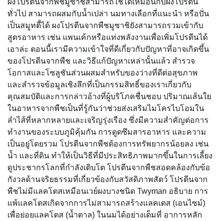
ผงโปรตีนจากพืชมูซาชิสามารถใช้ได้เหมือนกับผงโปรตีน
ทั่วไป สามารถผสมกับน้ำเปล่า นมทางเลือกที่แนะนำ หรือปั่น
เป็นสมูทตี้ได้ ผงโปรตีนจากพืชมูซาชิยังสามารถรวมเข้ากับ
สูตรอาหาร เช่น แพนเค้กหรือแท่งพลังงานเพื่อเพิ่มโปรตีนได้
เอาล่ะ ตอนนี้เรามีความเข้าใจที่ดีเกี่ยวกับปัญหาที่อาจเกิดขึ้น
ของโปรตีนจากพืช และวิธีแก้ปัญหาเหล่านั้นแล้ว สำรวจ
โอกาสและโซลูชันส่วนผสมสำหรับของว่างที่ดีต่อสุขภาพ
และสำรวจข้อมูลเชิงลึกที่เป็นกรรมสิทธิ์ของเราเกี่ยวกับ
คุณสมบัติและการกล่าวอ้างที่ผู้บริโภคชื่นชอบ ปริมาณเส้นใย
ในอาหารจากพืชเป็นที่รู้กันว่าช่วยส่งเสริมไมโครไบโอมใน
ลำไส้ที่หลากหลายและเจริญรุ่งเรือง ซึ่งมีความสำคัญต่อการ
ทำงานของระบบภูมิคุ้มกัน การดูดซึมสารอาหาร และความ
เป็นอยู่โดยรวม โปรตีนจากพืชต้องการทรัพยากรน้อยลง เช่น
น้ำ และที่ดิน ทำให้เป็นวิธีที่มีประสิทธิภาพมากขึ้นในการเลี้ยง
ดูประชากรโลกที่กำลังเติบโต โปรตีนจากพืชสอดคล้องกับข้อ
กังวลด้านจริยธรรมที่เกี่ยวข้องกับสวัสดิภาพสัตว์ โปรตีนจาก
พืชไม่มีแลคโตสเหมือนเวย์ผงบางชนิด Twyman อธิบาย การ
แพ้แลคโตสเกิดจากการไม่สามารถสร้างแลคเตส (เอนไซม์)
เพื่อย่อยแลคโตส (น้ำตาล) ในนมได้อย่างเต็มที่ อาการหลัก