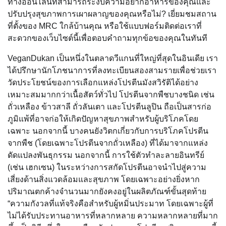
ทางออนไลน์ที่สามารถระงับความอยากอาหารของคุณและ
ปรับปรุงสุขภาพการเผาผลาญของคุณหรือไม่? เยี่ยมชมสถาน
ที่ตั้งของ MRC ใกล้บ้านคุณ หรือใช้แบบฟอร์มติดต่อเราที่
สะดวกของเว็บไซต์นี้เพื่อตอบคำถามทุกข้อของคุณในทันที
VeganDukan เป็นหนึ่งในตลาดวีแกนที่ใหญ่ที่สุดในอินเดีย เรา
ได้ปรึกษานักโภชนาการที่ลงทะเบียนสองสามรายเพื่อช่วยเรา
วัดประโยชน์ของการเลือกแหล่งโปรตีนมังสวิรัติได้อย่าง
เหมาะสมมากกว่าเนื้อสัตว์ทั่วไป โปรตีนจากพืชบางชนิด เช่น
ถั่วเหลือง ข้าวสาลี ถั่วลันเตา และโปรตีนลูปิน ถือเป็นสารก่อ
ภูมิแพ้ที่อาจก่อให้เกิดปัญหาสุขภาพสำหรับผู้บริโภคโดย
เฉพาะ นอกจากนี้ บางคนยังวิตกเกี่ยวกับการบริโภคโปรตีน
จากพืช (โดยเฉพาะโปรตีนจากถั่วเหลือง) ที่ได้มาจากแหล่ง
ดัดแปลงพันธุกรรม นอกจากนี้ การใช้ตัวทำละลายอินทรีย์
(เช่น เฮกเซน) ในระหว่างการสกัดโปรตีนอาจนำไปสู่ความ
เสี่ยงด้านสิ่งแวดล้อมและสุขภาพ โดยเฉพาะอย่างยิ่งหาก
ปริมาณตกค้างจำนวนมากยังคงอยู่ในผลิตภัณฑ์ขั้นสุดท้าย
“ความกังวลที่แท้จริงคือสำหรับผู้หมิ่นประมาท โดยเฉพาะผู้ที่
ไม่ได้รับประทานอาหารที่หลากหลาย ความหลากหลายที่มาก