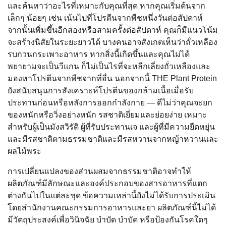
และค้นหาว่าอะไรที่เหมาะกับคุณที่สุด หากคุณเริ่มต้นจาก
เล็กๆ น้อยๆ เช่น เน้นไปที่โปรตีนจากพืชหนึ่งวันต่อสัปดาห์
จากนั้นเพิ่มขึ้นอีกสองหรือสามครั้งต่อสัปดาห์ คุณก็มีแนวโน้ม
จะสร้างนิสัยในระยะยาวได้ บางคนอาจสังเกตเห็นว่าถั่วเหลือง
รบกวนกระเพาะอาหาร หากสิ่งนี้เกิดขึ้นและคุณไม่ได้
พยายามจะเป็นวีแกน ก็ไม่เป็นไรที่จะหลีกเลี่ยงถั่วเหลืองและ
มองหาโปรตีนจากพืชจากที่อื่น นอกจากนี้ THE Plant Protein
ยังสนับสนุนการสังเคราะห์โปรตีนของกล้ามเนื้อเมื่อรับ
ประทานก่อนหรือหลังการออกกำลังกาย — ดีไม่ว่าคุณจะยก
ของหนักหรือวิ่งอย่างหนัก รสชาติเยี่ยมและย่อยง่าย เหมาะ
สำหรับผู้เป็นมังสวิรัติ ผู้ที่รับประทานเจ และผู้ที่มีความยืดหยุ่น
และมีรสชาติตามธรรมชาติและมีรสหวานจากหญ้าหวานและ
ผลไม้พระ
การเปลี่ยนแปลงของส่วนผสมจากธรรมชาติอาจทำให้
ผลิตภัณฑ์มีลักษณะและองค์ประกอบของสารอาหารที่แตก
ต่างกันไปในแต่ละชุด ข้อความเหล่านี้ยังไม่ได้รับการประเมิน
โดยสำนักงานคณะกรรมการอาหารและยา ผลิตภัณฑ์นี้ไม่ได้
มีวัตถุประสงค์เพื่อวินิจฉัย บำบัด บำบัด หรือป้องกันโรคใดๆ