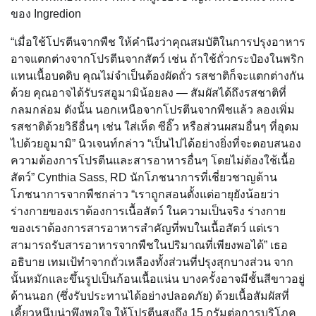
ของ Ingredion
“เมื่อใช้โปรตีนจากพืช ให้คำนึงว่าคุณสมบัติในการปรุงอาหาร
อาจแตกต่างจากโปรตีนจากสัตว์ เช่น ถ้าใช้ถั่วกระป๋องในพริก
แทนเนื้อบดดิบ คุณไม่จำเป็นต้องผัดถั่ว รสชาติก็จะแตกต่างกัน
ด้วย คุณอาจได้รับรสอูมามิน้อยลง — สัมผัสได้ถึงรสชาติที่
กลมกล่อม ดังนั้น นอกเหนือจากโปรตีนจากพืชแล้ว ลองเพิ่ม
รสชาติด้วยวิธีอื่นๆ เช่น ใส่เห็ด ซีอิ๊ว หรือส่วนผสมอื่นๆ ที่อุดม
ไปด้วยอูมามิ” นิวเจนท์กล่าว “เป็นไปได้อย่างยิ่งที่จะตอบสนอง
ความต้องการโปรตีนและสารอาหารอื่นๆ โดยไม่ต้องใช้เนื้อ
สัตว์” Cynthia Sass, RD นักโภชนาการที่เชี่ยวชาญด้าน
โภชนาการจากพืชกล่าว “เราถูกสอนตั้งแต่อายุยังน้อยว่า
ร่างกายของเราต้องการเนื้อสัตว์ ในความเป็นจริง ร่างกาย
ของเราต้องการสารอาหารสำคัญที่พบในเนื้อสัตว์ แต่เรา
สามารถรับสารอาหารจากพืชในปริมาณที่เพียงพอได้” เธอ
อธิบาย เทมเป้ทำจากถั่วเหลืองทั้งส่วนที่ปรุงสุกบางส่วน จาก
นั้นหมักและขึ้นรูปเป็นก้อนเนื้อแน่น บางครั้งอาจมีชั้นสีขาวอยู่
ด้านนอก (ซึ่งรับประทานได้อย่างปลอดภัย) ด้วยเนื้อสัมผัสที่
เคี้ยวหนึบน่าพึงพอใจ ให้โปรตีนสูงถึง 15 กรัมต่อการบริโภค