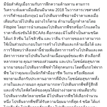
มีนัยสำคัญเมื่อรวมกับการฝึกความต้านทาน ตามการ
วิเคราะห์เมตาเมื่อเดือนมีนาคม 2018 ในวารสารเวชศาสตร์
การกีฬาของอังกฤษ1 ผงโปรตีนจากพืชอาจมีราคาแพงเมื่อ
เทียบกับเวย์โปรตีน อย่างไรก็ตาม ตำนานนี้ถูกทำลายโดย
Fitspire โดยการนำเสนอผงโปรตีนจากพืชรสช็อกโกแลตใน
ราคาที่แข่งขันได้ BCAAs คือกรดอะมิโนที่จำเป็นสามชนิด
ได้แก่ ลิวซีน ไอโซลิวซีน และวาลีน ร่างกายของเราสามารถ
ใช้เป็นส่วนประกอบในการสร้างโปรตีนและกล้ามเนื้อได้ และ
การวิจัยพบว่าสิ่งเหล่านี้ช่วยเพิ่มอัตราการสร้างโปรตีนและลด
อัตราการสลายโปรตีนในกล้ามเนื้อมนุษย์ขณะพัก ตัวเลือกที่
หลากหลาย คุณภาพของส่วนผสม และประโยชน์ต่อสุขภาพ
มากมายของโปรตีนจากพืชทำให้ทุกคนกระโดดขึ้นรถไฟจาก
พืช ไม่ว่าคุณจะเป็นนักกีฬามืออาชีพ วีแกน หรือเพียงแค่
พยายามเลือกรับประทานอาหารที่มีประโยชน์ต่อสุขภาพทั้ง
ภายในและภายนอก คุณสามารถหาโปรตีนจากพืชที่รู้สึกดี
และเข้ากับไลฟ์สไตล์ของคุณได้อย่างง่ายดาย เช่นเดียวกับ
โปรตีนจากสัตว์หลายชนิด มีโปรตีนจากพืชให้เลือกจำนวน
หนึ่ง โปรตีนจากพืชที่ได้รับความนิยมมากที่สุด 4 ชนิด ได้แก่