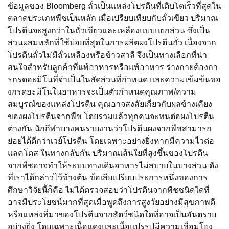
ข้อมูลของ Bloomberg ถั่วเป็นแหล่งโปรตีนที่เติบโตเร็วที่สุดใน
ตลาดประเภทพืชเป็นหลัก เมื่อเปรียบเทียบกับถั่วเขียว ปริมาณ
โปรตีนจะสูงกว่าในถั่วเขียวและเหลืองแบบแยกส่วน ซึ่งเป็น
ส่วนผสมหลักที่ใช้บ่อยที่สุดในการผลิตผงโปรตีนถั่ว เนื่องจาก
โปรตีนถั่วไม่มีถั่วเหลืองหรือข้าวสาลี จึงเป็นทางเลือกที่น่า
สนใจสำหรับลูกค้าที่แพ้อาหารหรือแพ้อาหาร ร่างกายต้องกา
รกรดอะมิโนที่จำเป็นในสัดส่วนที่กำหนด และความเข้มข้นขอ
งกรดอะมิโนในอาหารจะเป็นตัวกำหนดคุณภาพ/ความ
สมบูรณ์ของแหล่งโปรตีน คุณอาจสงสัยเกี่ยวกับผลข้างเคียง
ของผงโปรตีนจากพืช โดยรวมแล้วทุกคนจะทนต่อผงโปรตีน
ต่างกัน นักกีฬาบางคนรายงานว่าโปรตีนผงจากพืชสามารถ
ย่อยได้ดีกว่าเวย์โปรตีน โดยเฉพาะอย่างยิ่งหากมีความไวต่อ
แลคโตส ในทางกลับกัน ปริมาณเส้นใยที่สูงขึ้นของโปรตีน
จากพืชอาจทำให้ระบบทางเดินอาหารไม่สบายในบางส่วน ดัง
ที่เราได้กล่าวไว้ข้างต้น ข้อเสียเปรียบประการหนึ่งของการ
ศึกษาวิจัยนี้ก็คือ ไม่ได้ตรวจสอบว่าโปรตีนจากพืชชนิดใดที่
อาจมีประโยชน์มากที่สุดเมื่อพูดถึงการสูงวัยอย่างมีสุขภาพดี
หรือแหล่งที่มาของโปรตีนจากสัตว์ชนิดใดที่อาจเป็นอันตราย
อย่างยิ่ง โดยเฉพาะเนื้อแดงและเนื้อแปรรูปมีความเชื่อมโยง