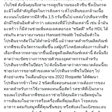
เว็บไซต์ ดังนั้นคุณจึงสามารถดูปริมาณของลิวซีน ซึ่งเป็นกรด
อะมิโนที่สำคัญที่สุดในการสังเคราะห์โปรตีนของกล้ามเนื้อ
คะแนนโบนัสหากมีลิวซีน 1.5 กรัมขึ้นไป แหล่งโปรตีนจากพืช
มักมีไขมันอิ่มตัวต่ำกว่า แต่แหล่งที่มีโปรตีนเหล่านี้ เช่น น้ำมัน
มะพร้าว ก็มีส่วนช่วยเพิ่มคอเลสเตอรอล “ชนิดดี” หรือ HDL ได้
เช่นกัน ตามรายงานของ Harvard Health ไขมันอิ่มตัวใน
โปรตีนจากสัตว์ไม่ได้ทำหน้าที่นี้ แม้ว่าตลาดสำหรับผลิตภัณฑ์
จากพืชจะมีนวัตกรรมเพิ่มขึ้น แต่ผู้บริโภคยังคงต้องการเห็นตัว
เลือกที่หลากหลายมากขึ้นเมื่อพูดถึงผลิตภัณฑ์เหล่านี้ ดังนั้นจึง
คาดว่าจะขัดขวางการขยายตัวของอุตสาหกรรมสำหรับ
โปรตีนจากพืชในปีต่อๆ ไป ดังนั้นจึงคาดว่าสภาพแวดล้อมนี้จะ
ช่วยเร่งการขยายตัวของตลาดโปรตีนจากพืชในปีต่อๆ ไป
ตัวอย่างเช่น ในเดือนมิถุนายน 2022 Roquette ได้พัฒนา
โปรตีนจากข้าวใหม่ 2 ชนิดเพื่อตอบสนองความต้องการของ
ตลาดสำหรับการใช้งานทดแทนเนื้อสัตว์ รสชาติที่เป็นกลาง
ของผงโปรตีนจากพืชของเราช่วยให้คุณมีความยืดหยุ่นใน
การเติมลงในอาหารหรือเครื่องดื่มที่คุณเลือก โรยลงบน
อาหาร ผสมกับสมูทตี้ที่คุณชื่นชอบ หรือพับลงในแป้งขณะอบ