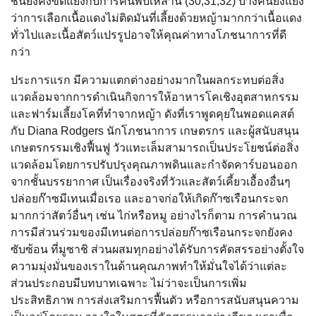
ชิ้นยังคงขัดแย้งกับการค้นพบเหล่านี้ (30,31,32) บางคนยังแย้ง
ว่าการเลือกเนื้อแดงไม่ติดมันที่เลี้ยงด้วยหญ้ามากกว่าเนื้อแดง
ทั่วไปและเนื้อสัตว์แปรรูปอาจให้คุณค่าทางโภชนาการที่ดี
กว่า
ประการแรก มีความแตกต่างอย่างมากในผลกระทบต่อสิ่ง
แวดล้อมจากการดำเนินกิจการให้อาหารโคเชิงอุตสาหกรรม
และฟาร์มเลี้ยงโคที่ทำจากหญ้า ดังที่เราพูดคุยในพอดแคสต์
กับ Diana Rodgers นักโภชนาการ เกษตรกร และผู้สนับสนุน
เกษตรกรรมเชิงฟื้นฟู วัวแทะเล็มสามารถเป็นประโยชน์ต่อสิ่ง
แวดล้อมโดยการปรับปรุงคุณภาพดินและกำจัดคาร์บอนออก
จากชั้นบรรยากาศ เป็นเรื่องจริงที่วัวและสัตว์เคี้ยวเอื้องอื่นๆ
ปล่อยก๊าซมีเทนเมื่อเรอ และอาจก่อให้เกิดก๊าซเรือนกระจก
มากกว่าสัตว์อื่นๆ เช่น ไก่หรือหมู อย่างไรก็ตาม การคำนวณ
การมีส่วนร่วมของมีเทนต่อการปล่อยก๊าซเรือนกระจกยังคง
ซับซ้อน ที่มูซาชิ ส่วนผสมทุกอย่างได้รับการคัดสรรอย่างตั้งใจ
ความมุ่งมั่นของเราในด้านคุณภาพทำให้มั่นใจได้ว่าแต่ละ
ส่วนประกอบมีบทบาทเฉพาะ ไม่ว่าจะเป็นการเพิ่ม
ประสิทธิภาพ การส่งเสริมการฟื้นตัว หรือการสนับสนุนความ