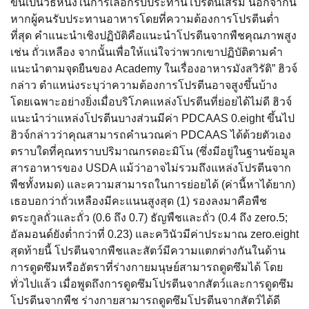
ขึ้นเป็นวิธีหนึ่งในการเลือกรับประทานโปรตีนเสริม นอกจากนี้
หากผู้คนรับประทานอาหารโดยที่ความต้องการโปรตีนต่ำ
ที่สุด คำแนะนำเชิงปฏิบัติคือแนะนำโปรตีนจากพืชคุณภาพสูง
เช่น ถั่วเหลือง จากนั้นเพื่อให้แน่ใจว่าพวกเขาปฏิบัติตามคำ
แนะนำตามจุดยืนของ Academy ในเรื่องอาหารมังสวิรัติ” ฮิวจ์
กล่าว ตำแหน่งระบุว่าความต้องการโปรตีนอาจสูงขึ้นบ้าง
โดยเฉพาะอย่างยิ่งเมื่อบริโภคแหล่งโปรตีนที่ย่อยได้ไม่ดี ฮิวจ์
แนะนำว่าแหล่งโปรตีนบางส่วนมีค่า PDCAAS 0.eight ขึ้นไป
ฮิวจ์กล่าวว่าคุณสามารถคำนวณค่า PDCAAS ได้ด้วยตัวเอง
ตราบใดที่คุณทราบปริมาณกรดอะมิโน (ซึ่งมีอยู่ในฐานข้อมูล
สารอาหารของ USDA แม้ว่าอาจไม่รวมถึงแหล่งโปรตีนจาก
พืชทั้งหมด) และความสามารถในการย่อยได้ (ค่านี้หาได้ยาก)
เธอบอกว่าถั่วเหลืองมีคะแนนสูงสุด (1) รองลงมาคือพืช
ตระกูลถั่วและถั่ว (0.6 ถึง 0.7) ธัญพืชและถั่ว (0.4 ถึง zero.5;
อัลมอนด์ยังต่ำกว่าที่ 0.23) และควินัวมีค่าประมาณ zero.eight
สุดท้ายนี้ โปรตีนจากพืชและสัตว์มีความแตกต่างกันในด้าน
การดูดซึมหรืออัตราที่ร่างกายมนุษย์สามารถดูดซึมได้ โดย
ทั่วไปแล้ว เมื่อพูดถึงการดูดซึมโปรตีนจากสัตว์และการดูดซึม
โปรตีนจากพืช ร่างกายสามารถดูดซึมโปรตีนจากสัตว์ได้ดี