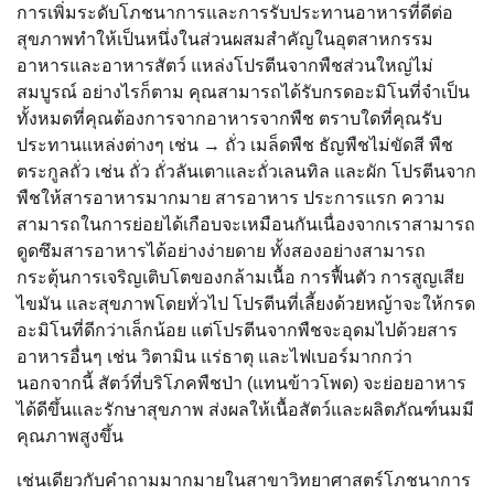
การเพิ่มระดับโภชนาการและการรับประทานอาหารที่ดีต่อ
สุขภาพทำให้เป็นหนึ่งในส่วนผสมสำคัญในอุตสาหกรรม
อาหารและอาหารสัตว์ แหล่งโปรตีนจากพืชส่วนใหญ่ไม่
สมบูรณ์ อย่างไรก็ตาม คุณสามารถได้รับกรดอะมิโนที่จำเป็น
ทั้งหมดที่คุณต้องการจากอาหารจากพืช ตราบใดที่คุณรับ
ประทานแหล่งต่างๆ เช่น → ถั่ว เมล็ดพืช ธัญพืชไม่ขัดสี พืช
ตระกูลถั่ว เช่น ถั่ว ถั่วลันเตาและถั่วเลนทิล และผัก โปรตีนจาก
พืชให้สารอาหารมากมาย สารอาหาร ประการแรก ความ
สามารถในการย่อยได้เกือบจะเหมือนกันเนื่องจากเราสามารถ
ดูดซึมสารอาหารได้อย่างง่ายดาย ทั้งสองอย่างสามารถ
กระตุ้นการเจริญเติบโตของกล้ามเนื้อ การฟื้นตัว การสูญเสีย
ไขมัน และสุขภาพโดยทั่วไป โปรตีนที่เลี้ยงด้วยหญ้าจะให้กรด
อะมิโนที่ดีกว่าเล็กน้อย แต่โปรตีนจากพืชจะอุดมไปด้วยสาร
อาหารอื่นๆ เช่น วิตามิน แร่ธาตุ และไฟเบอร์มากกว่า
นอกจากนี้ สัตว์ที่บริโภคพืชป่า (แทนข้าวโพด) จะย่อยอาหาร
ได้ดีขึ้นและรักษาสุขภาพ ส่งผลให้เนื้อสัตว์และผลิตภัณฑ์นมมี
คุณภาพสูงขึ้น
เช่นเดียวกับคำถามมากมายในสาขาวิทยาศาสตร์โภชนาการ