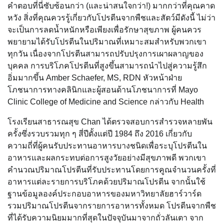
คำตอบที่นี่ซับซ้อนกว่า (และน่าสนใจกว่า!) มากกว่าที่คุณคาด
หวัง สิ่งที่คุณควรรู้เกี่ยวกับโปรตีนจากพืชและสัตว์มีดังนี้ ไม่ว่า
จะเป็นการลดน้ำหนักหรือเพียงเพื่อรักษาสุขภาพ ผู้คนควร
พยายามได้รับโปรตีนในปริมาณที่เหมาะสมสำหรับพวกเขา
ทุกวัน เนื่องจากโปรตีนสามารถปรับปรุงการเผาผลาญของ
บุคคล การบริโภคโปรตีนที่สูงขึ้นสามารถนำไปสู่ความรู้สึก
อิ่มมากขึ้น Amber Schaefer, MS, RDN หัวหน้าฝ่าย
โภชนาการทางคลินิกและผู้สอนด้านโภชนาการที่ Mayo
Clinic College of Medicine and Science กล่าวกับ Health
โรงเรียนสาธารณสุข Chan ได้ตรวจสอบการสำรวจหลายพัน
ครั้งซึ่งรวบรวมทุก ๆ สี่ปีตั้งแต่ปี 1984 ถึง 2016 เกี่ยวกับ
ความถี่ที่ผู้คนรับประทานอาหารบางชนิดเพื่อระบุโปรตีนใน
อาหารและผลกระทบต่อการสูงวัยอย่างมีสุขภาพดี พวกเขา
คำนวณปริมาณโปรตีนที่รับประทานโดยการคูณจำนวนครั้งที่
อาหารแต่ละรายการบริโภคด้วยปริมาณโปรตีน จากนั้นใช้
ฐานข้อมูลองค์ประกอบอาหารของมหาวิทยาลัยฮาร์วาร์ด
รวมปริมาณโปรตีนจากรายการอาหารทั้งหมด โปรตีนจากพืช
ที่ได้รับความนิยมมากที่สุดในปัจจุบันมาจากถั่วลันเตา จาก