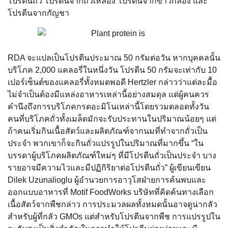
โปรตีนถั่ว โปรตีนจากถั่วเหลือง โปรตีนจากข้าวกล้อง และ
โปรตีนจากกัญชา
RDA จะแปลเป็นโปรตีนประมาณ 50 กรัมต่อวัน หากบุคคลนั้น
บริโภค 2,000 แคลอรี่ในหนึ่งวัน โปรตีน 50 กรัมจะเท่ากับ 10
เปอร์เซ็นต์ของแคลอรี่ทั้งหมดพอดี Hertzler กล่าวว่าแต่ละมื้อ
ไม่จำเป็นต้องมีแหล่งอาหารเหล่านี้อย่างสมดุล แต่ผู้คนควร
คำนึงถึงการบริโภคกรดอะมิโนเหล่านี้โดยรวมตลอดทั้งวัน
คนที่บริโภคถั่วทั้งเมล็ดมักจะรับประทานในปริมาณน้อยๆ แต่
ถ้าคนเริ่มกินเนื้อสัตว์และผลิตภัณฑ์จากนมที่ทำจากถั่วเป็น
ประจำ พวกเขาก็จะกินถั่วแปรรูปในปริมาณที่มากขึ้น “ใน
บรรดาผู้บริโภคผลิตภัณฑ์ใหม่ๆ ที่มีโปรตีนถั่วเป็นประจำ บาง
รายอาจมีความไวและมีปฏิกิริยาต่อโปรตีนถั่ว” ผู้เขียนเขียน
Dilek Uzunalioglu ผู้อำนวยการอาวุโสฝ่ายการค้นพบและ
ออกแบบอาหารที่ Motif FoodWorks บริษัทที่คิดค้นทางเลือก
เนื้อสัตว์จากพืชกล่าว การประมวลผลทั้งหมดนั้นอาจดูน่ากลัว
สำหรับผู้ที่กลัว GMOs แต่สำหรับโปรตีนจากพืช การแปรรูปใน