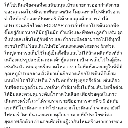
ให้โปรตีนเพียงพอที่จะสนับสนุนเป้าหมายการออกกำลังกาย
ของคุณ ผงโปรตีนจากพืชบางชนิด โดยเฉพาะโปรตีนถั่วอาจ
ทำให้ท้องอืดและเป็นตะคริวได้ หากคุณมีอาการลำไส้
แปรปรวนหรือไวต่อ FODMAP การเก็บรักษาโปรตีนจากพืช
ขึ้นอยู่กับอาหารที่มีอยู่ในมือ ถั่วแห้งและพืชตระกูลถั่ว เช่น จุด
ที่แห้งและเย็นในตู้กับข้าว และถั่วกระป๋องสามารถไปได้ทุกที่
ตราบใดที่ไม่ร้อนเกินไปหรือโดนแสงแดดโดยตรง ผักส่วน
ใหญ่สามารถเก็บไว้ในตู้เย็นทั้งชิ้นและไม่ได้ล้าง ผลิตภัณฑ์ถั่ว
เหลืองแปรรูปแช่เย็น เช่น เต้าหู้และเทมเป้ ควรเก็บไว้ในตู้เย็น
เช่นกัน ถั่ว เช่น ถุงหรือขวดโหล ตราบใดที่แห้งและอยู่ในที่ที่มี
อุณหภูมิปานกลาง ถั่วลิมาเป็นอีกทางเลือกโปรตีนที่ดีเยี่ยม
แทนไข่ โดยให้โปรตีน 7 กรัมต่อถั่วปรุงสุกครึ่งถ้วย เช่นเดียว
กับพืชตระกูลถั่วประเภทอื่นๆ ถั่วลิมาเต็มไปด้วยเส้นใยเพื่อช่วย
ให้อิ่มและควบคุมระดับน้ำตาลในเลือด เพื่อช่วยคุณในการ
เดินทางครั้งนี้ เราได้รวบรวมรายชื่ออาหารจากพืช 9 อันดับ
แรกที่มีโปรตีนมากกว่าไข่ นอกจากโปรตีนแล้ว พวกเขายังมี
ไฟเบอร์ วิตามิน และแร่ธาตุอีกมากมายที่มีประโยชน์ต่อ
สุขภาพอีกด้วย อ่านต่อเพื่อเรียนรู้ว่าอันไหนสร้างรายการของ