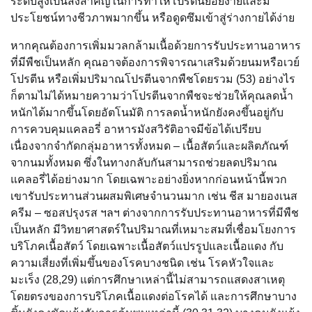
ระดับสูงเป็นสิ่งสำคัญในการทำให้โปรตีนย่อยง่ายและมี
ประโยชน์ทางชีวภาพมากขึ้น หรือดูดซึมเข้าสู่ร่างกายได้ง่าย
หากคุณต้องการเพิ่มมวลกล้ามเนื้อด้วยการรับประทานอาหาร
ที่มีพืชเป็นหลัก คุณอาจต้องการพิจารณาเสริมด้วยนมหรือเวย์
โปรตีน หรือเพิ่มปริมาณโปรตีนจากพืชโดยรวม (53) อย่างไร
ก็ตามไม่ได้หมายความว่าโปรตีนจากพืชจะช่วยให้คุณลดน้ำ
หนักได้มากขึ้นโดยอัตโนมัติ การลดน้ำหนักยังคงขึ้นอยู่กับ
การควบคุมแคลอรี่ อาหารมังสวิรัติอาจมีข้อได้เปรียบ
เนื่องจากจำกัดกลุ่มอาหารทั้งหมด – เนื้อสัตว์และผลิตภัณฑ์
จากนมทั้งหมด ซึ่งในทางกลับกันสามารถช่วยลดปริมาณ
แคลอรี่ได้อย่างมาก โดยเฉพาะอย่างยิ่งหากก่อนหน้านี้พวก
เขารับประทานส่วนผสมพิเศษจำนวนมาก เช่น ชีส มายองเนส
ครีม – ซอสปรุงรส ฯลฯ ต่างจากการรับประทานอาหารที่มีพืช
เป็นหลัก มีวิทยาศาสตร์ในปริมาณที่เหมาะสมที่เชื่อมโยงการ
บริโภคเนื้อสัตว์ โดยเฉพาะเนื้อสัตว์แปรรูปและเนื้อแดง กับ
ความเสี่ยงที่เพิ่มขึ้นของโรคบางชนิด เช่น โรคหัวใจและ
มะเร็ง (28,29) แต่การศึกษาเหล่านี้ไม่สามารถแสดงสาเหตุ
โดยตรงของการบริโภคเนื้อแดงต่อโรคได้ และการศึกษาบาง