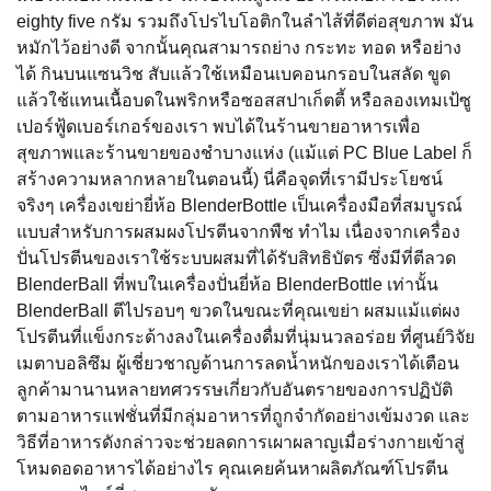
eighty five กรัม รวมถึงโปรไบโอติกในลำไส้ที่ดีต่อสุขภาพ มัน
หมักไว้อย่างดี จากนั้นคุณสามารถย่าง กระทะ ทอด หรือย่าง
ได้ กินบนแซนวิช สับแล้วใช้เหมือนเบคอนกรอบในสลัด ขูด
แล้วใช้แทนเนื้อบดในพริกหรือซอสสปาเก็ตตี้ หรือลองเทมเป้ซู
เปอร์ฟู้ดเบอร์เกอร์ของเรา พบได้ในร้านขายอาหารเพื่อ
สุขภาพและร้านขายของชำบางแห่ง (แม้แต่ PC Blue Label ก็
สร้างความหลากหลายในตอนนี้) นี่คือจุดที่เรามีประโยชน์
จริงๆ เครื่องเขย่ายี่ห้อ BlenderBottle เป็นเครื่องมือที่สมบูรณ์
แบบสำหรับการผสมผงโปรตีนจากพืช ทำไม เนื่องจากเครื่อง
ปั่นโปรตีนของเราใช้ระบบผสมที่ได้รับสิทธิบัตร ซึ่งมีที่ตีลวด
BlenderBall ที่พบในเครื่องปั่นยี่ห้อ BlenderBottle เท่านั้น
BlenderBall ตีไปรอบๆ ขวดในขณะที่คุณเขย่า ผสมแม้แต่ผง
โปรตีนที่แข็งกระด้างลงในเครื่องดื่มที่นุ่มนวลอร่อย ที่ศูนย์วิจัย
เมตาบอลิซึม ผู้เชี่ยวชาญด้านการลดน้ำหนักของเราได้เตือน
ลูกค้ามานานหลายทศวรรษเกี่ยวกับอันตรายของการปฏิบัติ
ตามอาหารแฟชั่นที่มีกลุ่มอาหารที่ถูกจำกัดอย่างเข้มงวด และ
วิธีที่อาหารดังกล่าวจะช่วยลดการเผาผลาญเมื่อร่างกายเข้าสู่
โหมดอดอาหารได้อย่างไร คุณเคยค้นหาผลิตภัณฑ์โปรตีน