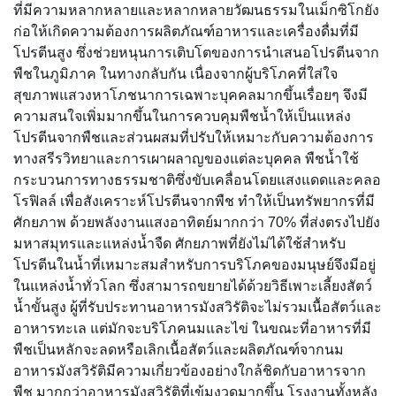
ที่มีความหลากหลายและหลากหลายวัฒนธรรมในเม็กซิโกยัง
ก่อให้เกิดความต้องการผลิตภัณฑ์อาหารและเครื่องดื่มที่มี
โปรตีนสูง ซึ่งช่วยหนุนการเติบโตของการนำเสนอโปรตีนจาก
พืชในภูมิภาค ในทางกลับกัน เนื่องจากผู้บริโภคที่ใส่ใจ
สุขภาพแสวงหาโภชนาการเฉพาะบุคคลมากขึ้นเรื่อยๆ จึงมี
ความสนใจเพิ่มมากขึ้นในการควบคุมพืชน้ำให้เป็นแหล่ง
โปรตีนจากพืชและส่วนผสมที่ปรับให้เหมาะกับความต้องการ
ทางสรีรวิทยาและการเผาผลาญของแต่ละบุคคล พืชน้ำใช้
กระบวนการทางธรรมชาติซึ่งขับเคลื่อนโดยแสงแดดและคลอ
โรฟิลล์ เพื่อสังเคราะห์โปรตีนจากพืช ทำให้เป็นทรัพยากรที่มี
ศักยภาพ ด้วยพลังงานแสงอาทิตย์มากกว่า 70% ที่ส่งตรงไปยัง
มหาสมุทรและแหล่งน้ำจืด ศักยภาพที่ยังไม่ได้ใช้สำหรับ
โปรตีนในน้ำที่เหมาะสมสำหรับการบริโภคของมนุษย์จึงมีอยู่
ในแหล่งน้ำทั่วโลก ซึ่งสามารถขยายได้ด้วยวิธีเพาะเลี้ยงสัตว์
น้ำขั้นสูง ผู้ที่รับประทานอาหารมังสวิรัติจะไม่รวมเนื้อสัตว์และ
อาหารทะเล แต่มักจะบริโภคนมและไข่ ในขณะที่อาหารที่มี
พืชเป็นหลักจะลดหรือเลิกเนื้อสัตว์และผลิตภัณฑ์จากนม
อาหารมังสวิรัติมีความเกี่ยวข้องอย่างใกล้ชิดกับอาหารจาก
พืช มากกว่าอาหารมังสวิรัติที่เข้มงวดมากขึ้น โรงงานทั้งหลัง