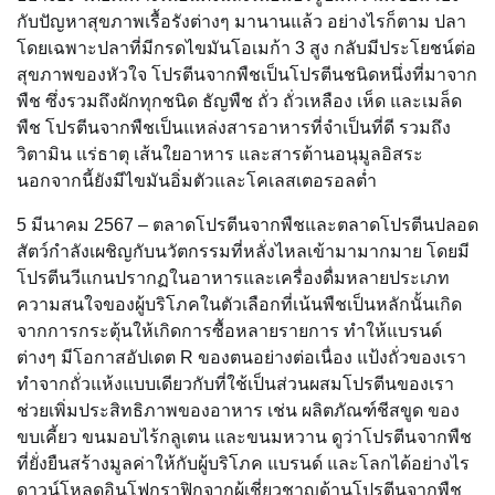
กับปัญหาสุขภาพเรื้อรังต่างๆ มานานแล้ว อย่างไรก็ตาม ปลา
โดยเฉพาะปลาที่มีกรดไขมันโอเมก้า 3 สูง กลับมีประโยชน์ต่อ
สุขภาพของหัวใจ โปรตีนจากพืชเป็นโปรตีนชนิดหนึ่งที่มาจาก
พืช ซึ่งรวมถึงผักทุกชนิด ธัญพืช ถั่ว ถั่วเหลือง เห็ด และเมล็ด
พืช โปรตีนจากพืชเป็นแหล่งสารอาหารที่จำเป็นที่ดี รวมถึง
วิตามิน แร่ธาตุ เส้นใยอาหาร และสารต้านอนุมูลอิสระ
นอกจากนี้ยังมีไขมันอิ่มตัวและโคเลสเตอรอลต่ำ
5 มีนาคม 2567 – ตลาดโปรตีนจากพืชและตลาดโปรตีนปลอด
สัตว์กำลังเผชิญกับนวัตกรรมที่หลั่งไหลเข้ามามากมาย โดยมี
โปรตีนวีแกนปรากฏในอาหารและเครื่องดื่มหลายประเภท
ความสนใจของผู้บริโภคในตัวเลือกที่เน้นพืชเป็นหลักนั้นเกิด
จากการกระตุ้นให้เกิดการซื้อหลายรายการ ทำให้แบรนด์
ต่างๆ มีโอกาสอัปเดต R ของตนอย่างต่อเนื่อง แป้งถั่วของเรา
ทำจากถั่วแห้งแบบเดียวกับที่ใช้เป็นส่วนผสมโปรตีนของเรา
ช่วยเพิ่มประสิทธิภาพของอาหาร เช่น ผลิตภัณฑ์ชีสขูด ของ
ขบเคี้ยว ขนมอบไร้กลูเตน และขนมหวาน ดูว่าโปรตีนจากพืช
ที่ยั่งยืนสร้างมูลค่าให้กับผู้บริโภค แบรนด์ และโลกได้อย่างไร
ดาวน์โหลดอินโฟกราฟิกจากผู้เชี่ยวชาญด้านโปรตีนจากพืช