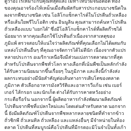
ดูว่าอะไรเหมาะกับคุณที่สุดและไม่ทำให้บวมจนอึดอัด ท้อง
ของคุณอาจร้องไห้เหม็นเมื่อสัมผัสกับสารประกอบบางชนิดใน
ผงจากพืชบางชนิด เช่น โอลิโกแซ็กคาไรด์ในโปรตีนถั่วเหลือง
หรือเส้นใยพรีไบโอติก เช่น อินนูลิน คุณสามารถค้นหาโปรตีน
ถั่วเหลืองแบบ “แยกได้” ซึ่งมีโอลิโกแซ็กคาไรด์ที่ผลิตก๊าซได้
น้อยมาก หากคุณเลือกใช้โปรตีนถั่วเนื่องจากสาเหตุของ
ภูมิแพ้ ตรวจสอบให้แน่ใจว่าผลิตภัณฑ์ที่คุณเลือกไม่ได้ผสมกับ
แหล่งโปรตีนอื่นๆ ที่คุณอาจจัดการได้ไม่ดีนัก เนื่องจากตัวแปร
หลายประการ อเมริกาเหนือจึงมีส่วนแบ่งการตลาดมากที่สุด
สำหรับโปรตีนจากพืชทั่วโลก ทางเลือกที่เน้นพืชเป็นหลักกำลัง
ได้รับความนิยมมากขึ้นเรื่อยๆ ในภูมิภาค และสิ่งนี้กำลังส่ง
ผลกระทบอย่างมีนัยสำคัญต่อเส้นทางการเติบโตของตลาด
ภูมิภาค ตัวเลือกอาหารมังสวิรัติและอาหารวีแก้น เช่น เบอร์
เกอร์ ไส้กรอก และนักเก็ต ต่างได้รับการคาดหวังอย่าง
กระตือรือร้น นอกจากนี้ ผู้ผลิตอาหารกำลังพัฒนาผลิตภัณฑ์
โปรตีนจากพืชที่แปลกใหม่และโดดเด่นสำหรับตลาด นอกจาก
นี้ ยังมีผลิตภัณฑ์โปรตีนจากพืชหลากหลายชนิดที่ทำจากข้าว
ถั่วชิกพี ถั่วเลนทิล ถั่วเหลือง และแหล่งอื่นๆ มีจำหน่ายในท้อง
ตลาด โปรตีนที่สมบูรณ์คือโปรตีนที่มีกรดอะมิโนจำเป็นทั้งเก้า