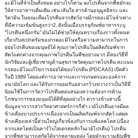
อะมิโนที่จำเป็นทั้งหมด อย่างไรก็ตาม ผงโปรตีนจากพืชมักจะ
ให้สารอาหารเพิ่มเติม เช่น เส้นใย สารต้านอนุมูลอิสระ และ
วิตามิน ในขณะที่ผงโปรตีนจากสัตว์อาจมีกรดอะมิโนจำเพาะ
ที่มีความเข้มข้นสูงกว่า2. ดังนั้นเมื่อบรรจุภัณฑ์อาหารระบุ
“โปรตีนหนึ่งกรัม” มันไม่ได้ช่วยให้คุณทราบเรื่องราวทั้งหมด
เกี่ยวกับสเปกตรัมของกรดอะมิโนหรือความสามารถในการ
ย่อยโปรตีนของมนุษย์ได้ คุณภาพโปรตีนในผลิตภัณฑ์จาก
สัตว์แตกต่างจากคุณภาพโปรตีนในพืชอย่างมาก มีสองวิธีที่
นักวิจัยและผู้เชี่ยวชาญด้านสุขภาพวัดคุณภาพโปรตีน คะแนน
กรดอะมิโนแก้ไขการย่อยได้ของโปรตีน (PDCAAS) เปิดตัว
ในปี 1989 โดยองค์การอาหารและการเกษตรและองค์การ
อนามัยโลก และได้รับการยอมรับอย่างกว้างขวางว่าเป็นวิธีที่
นิยมใช้ในการวัดว่าโปรตีนตอบสนองความต้องการด้าน
โภชนาการของมนุษย์ได้ดีที่สุดอย่างไร ตารางข้างล่างนี้
ข้อมูลจากวารสารวิทยาศาสตร์การกีฬา เวย์โปรตีนอาจมีผล
ข้างเคียงบางประการเนื่องจากเป็นผลิตภัณฑ์จากสัตว์ แต่ผล
ข้างเคียงเหล่านี้ส่วนใหญ่เกี่ยวข้องกับการแพ้แลคโตส (เนื่อง
จากแลคโตสเป็นคาร์โบไฮเดรตหลักในเวย์โปรตีน) โปรตีน
จากพืชสามารถสกัดได้จากหลายแหล่ง โดยมักจะรวมธัญพืช