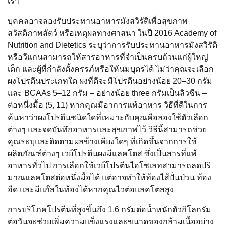
เรา
บุคคลอาจลองรับประทานอาหารมังสวิรัติเพื่อสุขภาพ
สวัสดิภาพสัตว์ หรือเหตุผลทางศาสนา ในปี 2016 Academy of
Nutrition and Dietetics ระบุว่าการรับประทานอาหารมังสวิรัติ
หรือวีแกนสามารถให้สารอาหารที่จำเป็นครบถ้วนแก่ผู้ใหญ่
เด็ก และผู้ที่กำลังตั้งครรภ์หรือให้นมบุตรได้ ไม่ว่าคุณจะเลือก
ผงโปรตีนประเภทใด ผงที่ดีจะมีโปรตีนอย่างน้อย 20–30 กรัม
และ BCAAs 5–12 กรัม – อย่างน้อย three กรัมเป็นลิวซีน –
ต่อหนึ่งมื้อ (5, 11) หากคุณมีอาการแพ้อาหาร วิธีที่ดีในการ
ค้นหาว่าผงโปรตีนชนิดใดที่เหมาะกับคุณคือลองใช้ตัวเลือก
ต่างๆ และจดบันทึกอาหารและสุขภาพไว้ วิธีนี้สามารถช่วย
คุณระบุและติดตามผลข้างเคียงใดๆ ที่เกิดขึ้นจากการใช้
ผลิตภัณฑ์ต่างๆ เวย์โปรตีนผงมีแลคโตส ซึ่งเป็นสารที่แพ้
อาหารทั่วไป การเลือกใช้เวย์โปรตีนไอโซเลทสามารถลดปริ
มาณแลคโตสต่อหนึ่งมื้อได้ แต่อาจทำให้ท้องไส้ปั่นป่วน ท้อง
อืด และมีแก๊สในท้องได้หากคุณไวต่อแลคโตสสูง
การบริโภคโปรตีนที่สูงขึ้นถึง 1.6 กรัมต่อน้ำหนักตัวกิโลกรัม
ต่อวันจะช่วยเพิ่มความแข็งแรงและขนาดของกล้ามเนื้ออย่าง