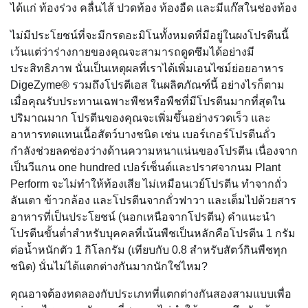
ได้แก่ ท้องร่วง คลื่นไส้ ปวดท้อง ท้องอืด และมีแก๊สในช่องท้อง
ไม่มีประโยชน์ที่จะมีกรดอะมิโนทั้งหมดที่มีอยู่ในผงโปรตีนนี้
เว้นแต่ว่าร่างกายของคุณจะสามารถดูดซึมได้อย่างมี
ประสิทธิภาพ นั่นเป็นเหตุผลที่เราได้เพิ่มเอนไซม์ย่อยอาหาร
DigeZyme® รวมถึงโปรตีเอส ในผลิตภัณฑ์นี้ อย่างไรก็ตาม
เมื่อคุณรับประทานเฉพาะพืชหรือพืชที่มีโปรตีนมากที่สุดใน
ปริมาณมาก โปรตีนของคุณจะเพิ่มขึ้นอย่างรวดเร็ว และ
อาหารทดแทนเนื้อสัตว์บางชนิด เช่น เบอร์เกอร์โปรตีนถั่ว
กำลังช่วยลดช่องว่างด้านความหนาแน่นของโปรตีน เนื่องจาก
เป็นวีแกน one hundred เปอร์เซ็นต์และปราศจากนม Plant
Perform จะไม่ทำให้ท้องเสีย ไม่เหมือนเวย์โปรตีน ทำจากถั่ว
ลันเตา ข้าวกล้อง และโปรตีนจากถั่วฟาวา และเต็มไปด้วยสาร
อาหารที่เป็นประโยชน์ (นอกเหนือจากโปรตีน) คำแนะนำ
โปรตีนขั้นต่ำสำหรับบุคคลที่เน้นพืชเป็นหลักคือโปรตีน 1 กรัม
ต่อน้ำหนักตัว 1 กิโลกรัม (เทียบกับ 0.8 สำหรับสัตว์กินพืชทุก
ชนิด) นั่นไม่ได้แตกต่างกันมากนักใช่ไหม?
คุณอาจต้องทดลองกับประเภทที่แตกต่างกันสองสามแบบเพื่อ