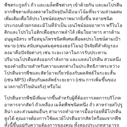
พืชตระกูลถั่ว ถั่ว และเมล็ดพืชต่างๆ เข้าด้วยกัน และผงโปรตีน
จากพืชตามท้องตลาดในปัจจุบันก็มีแนวโน้มที่จะรวมส่วนผสม
เพิ่มเติมเพื่อให้ประโยชน์ต่อสุขภาพมากยิ่งขึ้น หลายชนิด
ประกอบด้วยกรดอะมิโนที่จำเป็น เอนไซม์ย่อยอาหาร พรีไบโอ
ติกและโปรไบโอติกเพื่อสุขภาพลำไส้ เพิ่มใยอาหาร สารต้าน
อนุมูลอิสระ หรือสมุนไพรชนิดพิเศษเพื่อผลประโยชน์ตามเป้า
หมาย (เช่น สนับสนุนสมดุลของฮอร์โมน) ปัจจัยที่สำคัญรอง
ลงมาคือปัจจัยต่างๆ เช่น ระยะเวลาในการรับประทาน
ปริมาณโปรตีนหลังออกกำลังกาย และแหล่งโปรตีน ส่วนหนึ่ง
ของคำอธิบายสำหรับความแตกต่างในประสิทธิภาพระหว่าง
โปรตีนจากพืชและสัตว์อาจเกี่ยวข้องกับผลลัพธ์ในระยะสั้น
(เช่น MPS) เทียบกับผลลัพธ์ระยะยาว (เช่น การเพิ่มขึ้นของ
มวลกายไร้ไขมันจริง) หรือไม่
โปรตีนจากพืชมีเพิ่มมากขึ้นสำหรับผู้ที่ต้องการลดการบริโภค
อาหารจากสัตว์ ถั่วเหลือง เมล็ดพืชชนิดหนึ่ง ถั่ว สาหร่ายสไปรู
ลิน่า และส่วนผสมอื่นๆ สามารถทำอาหารมื้ออร่อยที่มีโปรตีน
สูงได้ คุณอาจต้องการใช้ผงเวย์โปรตีนจากสัตว์หรือผงจากพืช
ทั้งนี้ขึ้นอยู่กับความต้องการของคุณ ทั้งสองประเภทสามารถ