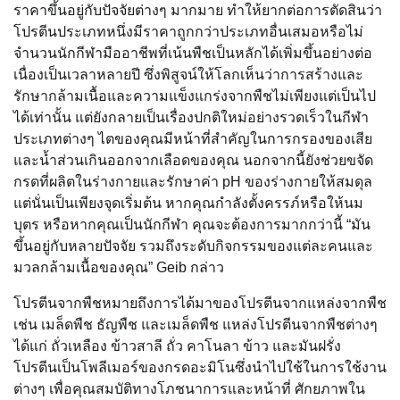
ราคาขึ้นอยู่กับปัจจัยต่างๆ มากมาย ทำให้ยากต่อการตัดสินว่า
โปรตีนประเภทหนึ่งมีราคาถูกกว่าประเภทอื่นเสมอหรือไม่
จำนวนนักกีฬามืออาชีพที่เน้นพืชเป็นหลักได้เพิ่มขึ้นอย่างต่อ
เนื่องเป็นเวลาหลายปี ซึ่งพิสูจน์ให้โลกเห็นว่าการสร้างและ
รักษากล้ามเนื้อและความแข็งแกร่งจากพืชไม่เพียงแต่เป็นไป
ได้เท่านั้น แต่ยังกลายเป็นเรื่องปกติใหม่อย่างรวดเร็วในกีฬา
ประเภทต่างๆ ไตของคุณมีหน้าที่สำคัญในการกรองของเสีย
และน้ำส่วนเกินออกจากเลือดของคุณ นอกจากนี้ยังช่วยขจัด
กรดที่ผลิตในร่างกายและรักษาค่า pH ของร่างกายให้สมดุล
แต่นั่นเป็นเพียงจุดเริ่มต้น หากคุณกำลังตั้งครรภ์หรือให้นม
บุตร หรือหากคุณเป็นนักกีฬา คุณจะต้องการมากกว่านี้ “มัน
ขึ้นอยู่กับหลายปัจจัย รวมถึงระดับกิจกรรมของแต่ละคนและ
มวลกล้ามเนื้อของคุณ” Geib กล่าว
โปรตีนจากพืชหมายถึงการได้มาของโปรตีนจากแหล่งจากพืช
เช่น เมล็ดพืช ธัญพืช และเมล็ดพืช แหล่งโปรตีนจากพืชต่างๆ
ได้แก่ ถั่วเหลือง ข้าวสาลี ถั่ว คาโนลา ข้าว และมันฝรั่ง
โปรตีนเป็นโพลีเมอร์ของกรดอะมิโนซึ่งนำไปใช้ในการใช้งาน
ต่างๆ เพื่อคุณสมบัติทางโภชนาการและหน้าที่ ศักยภาพใน