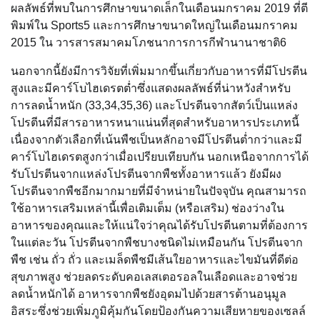
ผลลัพธ์ที่พบในการศึกษาขนาดเล็กในเดือนมกราคม 2019 ที่ตี
พิมพ์ใน Sports5 และการศึกษาขนาดใหญ่ในเดือนมกราคม
2015 ใน วารสารสมาคมโภชนาการการกีฬานานาชาติ6
นอกจากนี้ยังมีการวิจัยที่เพิ่มมากขึ้นเกี่ยวกับอาหารที่มีโปรตีน
สูงและมีคาร์โบไฮเดรตต่ำซึ่งแสดงผลลัพธ์ที่น่าหวังสำหรับ
การลดน้ำหนัก (33,34,35,36) และโปรตีนจากสัตว์เป็นแหล่ง
โปรตีนที่มีสารอาหารหนาแน่นที่สุดสำหรับอาหารประเภทนี้
เนื่องจากตัวเลือกที่เน้นพืชเป็นหลักอาจมีโปรตีนต่ำกว่าและมี
คาร์โบไฮเดรตสูงกว่าเมื่อเปรียบเทียบกัน นอกเหนือจากการได้
รับโปรตีนจากแหล่งโปรตีนจากพืชทั้งอาหารแล้ว ยังมีผง
โปรตีนจากพืชอีกมากมายที่มีจำหน่ายในปัจจุบัน คุณสามารถ
ใช้อาหารเสริมเหล่านี้เพื่อเติมเต็ม (หรือเสริม) ช่องว่างใน
อาหารของคุณและให้แน่ใจว่าคุณได้รับโปรตีนตามที่ต้องการ
ในแต่ละวัน โปรตีนจากพืชบางชนิดไม่เหมือนกัน โปรตีนจาก
พืช เช่น ถั่ว ถั่ว และเมล็ดพืชมีเส้นใยอาหารและไขมันที่ดีต่อ
สุขภาพสูง ช่วยลดระดับคอเลสเตอรอลในเลือดและอาจช่วย
ลดน้ำหนักได้ อาหารจากพืชยังอุดมไปด้วยสารต้านอนุมูล
อิสระซึ่งช่วยเพิ่มภูมิคุ้มกันโดยป้องกันความเสียหายของเซลล์