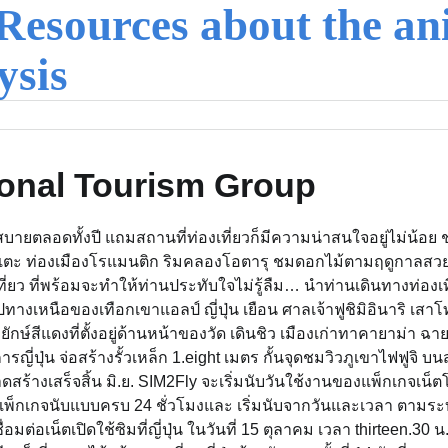
Resources about the an
ysis
ational Tourism Group
บายตลอดทั้งปี แถมสถานที่ท่องเที่ยวก็มีความน่าสนใจอยู่ไม่น้อย 
าเตะ ท่องเมืองโรแมนติก ริมคลองโอตารุ ชมดอกไม้ตามฤดูกาลสวย
เที่ยว ที่พร้อมจะทำให้ท่านประทับใจไม่รู้ลืม… นำท่านเดินทางท่องเท
นไปทางเหนือของเทือกเขาแอลป์ ญี่ปุ่น เยือน ศาลเจ้าฟูชิมิอินาริ เสาโท
ิยักษ์สีแดงที่ตั้งอยู่ด้านหน้าของวัด เดินชิว เมืองเก่าทาคายาม่า ฉาย
่ปุ่น จ่อสร้างรั้วเหล็ก 1.eight เมตร กั้นจุดชมวิวภูเขาไฟฟูจิ 
้างเสร็จสิ้น มิ.ย. SIM2Fly จะเริ่มนับวันใช้งานของแพ็กเกจเน็ตโ
องแพ็กเกจนับแบบครบ 24 ชั่วโมงและ เริ่มนับจากวันและเวลา ตามระ
มต่อเน็ตเปิดใช้ซิมที่ญี่ปุ่น ในวันที่ 15 ตุลาคม เวลา thirteen.30 น