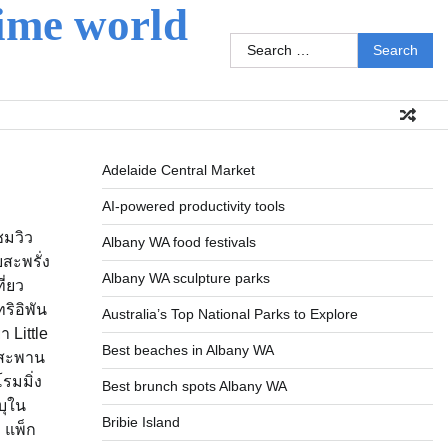
ime world
Search
for:
Adelaide Central Market
AI-powered productivity tools
ชมวิว
Albany WA food festivals
สะพรั่ง
Albany WA sculpture parks
ี่ยว
ริอิพัน
Australia’s Top National Parks to Explore
า Little
Best beaches in Albany WA
บนสะพาน
รมมิ่ง
Best brunch spots Albany WA
บุใน
Bribie Island
. แพ็ก