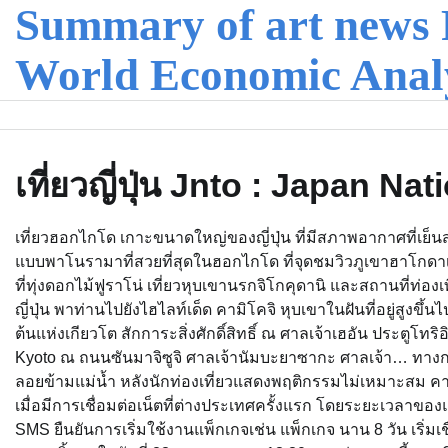
Summary of art news 
Skip
to
content
World Economic Anal
เที่ยวญี่ปุ่น Jnto : Japan N
เที่ยวฮอกไกโด เกาะขนาดใหญ่ของญี่ปุ่น ที่มีสภาพอากาศที่เย็นส
แบบพาโนรามาที่สวยที่สุดในฮอกไกโด ที่จุดชมวิวภูเขาฮาโกด
ที่ทุ่งดอกไม้ฟูราโน่ เที่ยวหุบเขานรกจิโกคุดานิ และสถานที่ท่อง
ญี่ปุ่น พาท่านไปยังไฮไลท์เด็ด คามิโคจิ หุบเขาในฝันที่อยู่สูงขึ้
ต้นแห่งเกียวโต สักการะสิ่งศักดิ์สิทธิ์ ณ ศาลเจ้าเฮอัน ประตูโทริอ
Kyoto ณ ถนนซันมาจิซูจิ ศาลเจ้านัมบะยาซากะ ศาลเจ้า… ทางการญี
ลอยข้ามแม่น้ำ หลังนักท่องเที่ยวแสดงพฤติกรรมไม่เหมาะสม คาดสร
เมื่อมีการเชื่อมต่อเน็ตที่ต่างประเทศครั้งแรก โดยระยะเวลาข
SMS ยืนยันการเริ่มใช้งานแพ็กเกจเช่น แพ็กเกจ นาน 8 วัน เริ่มเชื่อ