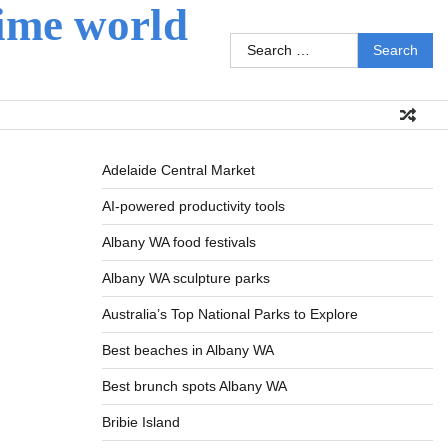
ime world
Search
for:
Adelaide Central Market
AI-powered productivity tools
Albany WA food festivals
Albany WA sculpture parks
Australia’s Top National Parks to Explore
Best beaches in Albany WA
Best brunch spots Albany WA
Bribie Island