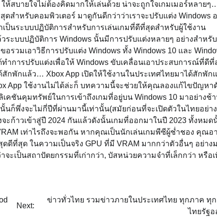
 ให้สบายใจไม่ต้องคิดมากให้เล่นด้วย น่าจะถูกใจเกมเมอร์หลายๆ
ที่สุดสำหรับคอมพิวเตอร์ มาดูกันดีกว่าว่าเราจะปรับแต่ง Windows 
าเป็นระบบปฏิบัติการสำหรับการเล่นเกมที่ดีที่สุดสำหรับผู้ใช้งาน
แล้วระบบปฏิบัติการ Windows นั้นมีการปรับแต่งหลายๆ อย่างสำหรั
าจะขอรวมเอาวิธีการปรับแต่ง Windows ทั้ง Windows 10 และ Wind
ด้ทำการปรับแต่งเพื่อให้ Windows ขับเคลื่อนเอาประสบการณ์ที่ดีที่
้สักพักแล้ว… Xbox App เปิดให้ใช้งานในประเทศไทยมาได้สักพักแล
 App ใช้งานไม่ได้ล่ะก็ บทความนี้จะช่วยให้คุณลองแก้ไขปัญหาด
ลิเคชันคุมทรัพย์ในการเข้าถึงเกมที่อยู่บน Windows 10 มาอย่างช
ก็พึ่งจะไม่กี่ปีที่ผ่านมานี้เท่านั้น(สมัยก่อนที่จะเปิดตัวในไทยอย่าง
าวเข้าสู่ปี 2024 กันแล้วดังนั้นเกมที่ออกมาในปี 2023 ทั้งหมดนั้
VRAM เท่าไรถึงจะพอกัน หากคุณเป็นนักเล่นเกมพีซีผู้ช่ำชอง คุณอาจร
ที่สุดดีที่สุด ในความเป็นจริง GPU ที่มี VRAM มากกว่าตัวอื่นๆ อย่า
จะเป็นสถาปัตยกรรมที่เก่ากว่า, บัสหน่วยความจำที่เล็กกว่า หรือเ
ood
ข่าวทั่วไทย รวมข่าวภายในประเทศไทย ทุกภาค ทุกจ
Next:
ไทยรัฐอ