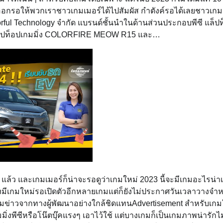
ี่ออกรอให้พวกเราชาวเกมเมอร์ได้ไปสัมผัส กำตังค์รอได้เลยชาวเกมเ
orful Technology จำกัด แบรนด์ชั้นนำในด้านส่วนประกอบพีซี แล็ป
นอแล็ปท็อปเกมมิ่ง COLORFIRE MEOW R15 และ…
023 แล้ว และเกมเมอร์ก็น่าจะรอดูว่าเกมใหม่ 2023 นี้จะมีเกมอะไรน่า
ก็ยังมีเกมใหม่รอเปิดตัวอีกหลายเกมแต่ก็ยังไม่ประกาศวันเวลาวางจำ
ตามข่าวจากทางผู้พัฒนาอย่างใกล้ชิดแทนAdvertisement สำหรับเกม
มมิ่งพีซีหรือโน๊ตบุ๊คแรงๆ เอาไว้ใช้ แต่บางเกมก็เป็นเกมภาพน่ารักไม