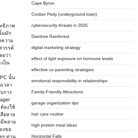
Cape Byron
Coober Pedy (underground town)
cybersecurity threats in 2025
ทธิภาพ
ั้นมัก
Daintree Rainforest
องความ
digital marketing strategy
สวรรค์
ลยว่า
effect of light exposure on hormone levels
ะเป็น
effective co-parenting strategies
PC นั้น
emotional responsibility in relationships
วงเวลา
Family-Friendly Attractions
ับการ
nager
garage organization tips
 ต้องใช้
hair care routine
เสียหาย
่มีหลาย
high protein meal ideas
่องขอ
Horizontal Falls
ยๆ ท่าน