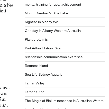
mental training for goal achievement
มอร์ทั้ง
ท็อป
Mount Gambier’s Blue Lake
Nightlife in Albany WA
One day in Albany Western Australia
Plant protein is
Port Arthur Historic Site
relationship communication exercises
Rottnest Island
Sea Life Sydney Aquarium
Tamar Valley
เล่นรอ
Taronga Zoo
หน่าย
ใหม่
The Magic of Bioluminescence in Australian Waters
่เป็น