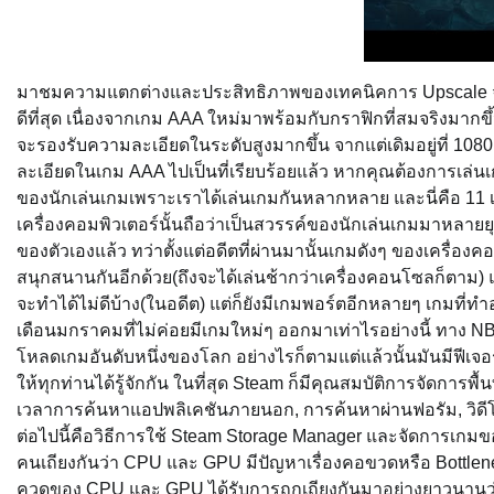
มาชมความแตกต่างและประสิทธิภาพของเทคนิคการ Upscale จา
ดีที่สุด เนื่องจากเกม AAA ใหม่มาพร้อมกับกราฟิกที่สมจริงมากขึ
จะรองรับความละเอียดในระดับสูงมากขึ้น จากแต่เดิมอยู่ที่ 10
ละเอียดในเกม AAA ไปเป็นที่เรียบร้อยแล้ว หากคุณต้องการเล่น
ของนักเล่นเกมเพราะเราได้เล่นเกมกันหลากหลาย และนี่คือ 11 เ
เครื่องคอมพิวเตอร์นั้นถือว่าเป็นสวรรค์ของนักเล่นเกมมาหลาย
ของตัวเองแล้ว ทว่าตั้งแต่อดีตที่ผ่านมานั้นเกมดังๆ ของเครื่อ
สนุกสนานกันอีกด้วย(ถึงจะได้เล่นช้ากว่าเครื่องคอนโซลก็ตาม
จะทำได้ไม่ดีบ้าง(ในอดีต) แต่ก็ยังมีเกมพอร์ตอีกหลายๆ เกมที่
เดือนมกราคมที่ไม่ค่อยมีเกมใหม่ๆ ออกมาเท่าไรอย่างนี้ ทา
โหลดเกมอันดับหนึ่งของโลก อย่างไรก็ตามแต่แล้วนั้นมันมีฟีเจ
ให้ทุกท่านได้รู้จักกัน ในที่สุด Steam ก็มีคุณสมบัติการจัดการพื้
เวลาการค้นหาแอปพลิเคชันภายนอก, การค้นหาผ่านฟอรัม, วิดีโอ
ต่อไปนี้คือวิธีการใช้ Steam Storage Manager และจัดการเ
คนเถียงกันว่า CPU และ GPU มีปัญหาเรื่องคอขวดหรือ Bottlene
ควดของ CPU และ GPU ได้รับการถกเถียงกันมาอย่างยาวนานว่าจร