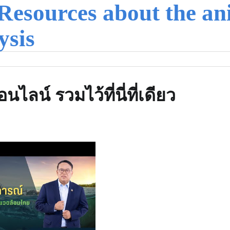
Resources about the an
ysis
ลน์ รวมไว้ที่นี่ที่เดียว