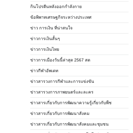
กินโปรตีนหลังออกกำลังกาย
ข้อพิพาทเศรษฐกิจระหว่างประเทศ
ข่าว การเงิน ที่น่าสนใจ
ข่าวการเงินสั้นๆ
ข่าวการเงินไทย
ข่าวการเมืองวันนี้ล่าสุด 2567 สด
ข่าวกีฬาอัพเดท
ข่าวสารวงการกีฬาและการแข่งขัน
ข่าวสารวงการภาพยนตร์และละคร
ข่าวสารเกี่ยวกับการพัฒนาความรู้เกี่ยวกับพืช
ข่าวสารเกี่ยวกับการพัฒนาสังคม
ข่าวสารเกี่ยวกับการพัฒนาสังคมและชุมชน