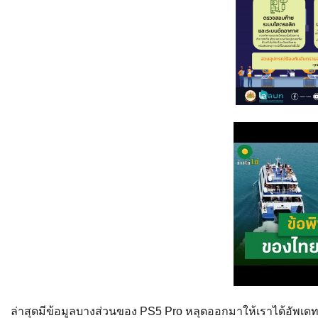
ล่าสุดมีข้อมูลบางส่วนของ PS5 Pro หลุดออกมาให้เราได้อัพเดท