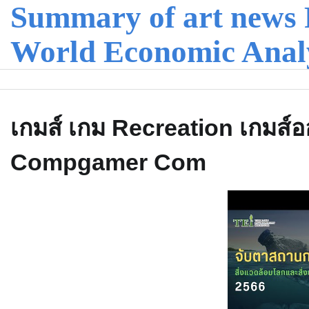
Summary of art news 
Skip
to
content
World Economic Anal
เกมส์ เกม Recreation เกมส์ออนไ
Compgamer Com