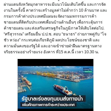
ผ่านแดนจังหวัดมุกดาหารจะมีแนวโน้มเติบโตขึ้น และการจัด
งานในครั้งนี้ คาดว่าจะสร้างมูลค่าไม่ต่ำกว่า 10 ล้านบาท และ
กรมการค้าต่างประเทศมีแผนจะจัดงานมหกรรมการค้า
ชายแดนที่ติดกับประเทศเพื่อนบ้านด้านอื่นๆ เพื่อกระตุ้นการ
ค้าชายแดน และส่งเสริมเศรษฐกิจในภูมิภาคให้เติบโตต่อไป.
“ศรีสุวรรณ” เตรียมยื่น ป.ป.ช. สอบ “ธนาธร” ถ่ายภาพคู่กับ “โจ
ชัว หว่อง” กระทบต่อเกียรติภูมิ ผลประโยชน์ของชาติ และ
ความมั่นคงของรัฐได้ และอาจเข้าข่ายฝ่าฝืนมาตรฐานทาง
จริยธรรมอย่างร้ายแรง อังคาร ที่15 ต.ค.นี้ เวลา 10.30 น.