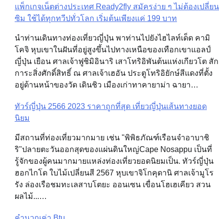
แพ็กเกจเน็ตต่างประเทศ Ready2fly สมัครง่าย ๆ ไม่ต้องเปลี่ยน
Post
ซิม ใช้ได้ทุกทวีปทั่วโลก เริ่มต้นเพียงแค่ 199 บาท
navigation
นำท่านเดินทางท่องเที่ยวญี่ปุ่น พาท่านไปยังไฮไลท์เด็ด คามิ
โคจิ หุบเขาในฝันที่อยู่สูงขึ้นไปทางเหนือของเทือกเขาแอลป์
ญี่ปุ่น เยือน ศาลเจ้าฟูชิมิอินาริ เสาโทริอิพันต้นแห่งเกียวโต สัก
การะสิ่งศักดิ์สิทธิ์ ณ ศาลเจ้าเฮอัน ประตูโทริอิยักษ์สีแดงที่ตั้ง
อยู่ด้านหน้าของวัด เดินชิว เมืองเก่าทาคายาม่า ฉายา…
ทัวร์ญี่ปุ่น 2566 2023 ราคาถูกที่สุด เที่ยวญี่ปุ่นเส้นทางยอด
นิยม
มีสถานที่ท่องเที่ยวมากมาย เช่น "พิพิธภัณฑ์เรือนจำอาบาชิ
ริ"ปลายตะวันออกสุดของแผ่นดินใหญ่Cape Nosappu เป็นที่
รู้จักของผู้คนมากมายแหล่งท่องเที่ยวยอดนิยมเป็น. ทัวร์ญี่ปุ่น
ฮอกไกโด ใบไม้เปลี่ยนสี 2567 หุบเขาจิโกคุดานิ ศาลเจ้ามูโร
รัง ล่องเรือชมทะเลสาบโตยะ ออนเซน เขื่อนโฮเฮเคียว สวน
ผลไม้...…
คำนวณค่า Btu